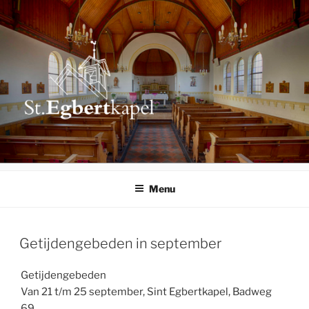
Ga
naar
de
inhoud
ST. EGBERTKAPEL
Schiermonnikoog
Menu
Getijdengebeden in september
Getijdengebeden
Van 21 t/m 25 september, Sint Egbertkapel, Badweg
69